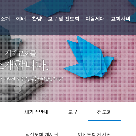
회소개
예배
찬양
교구 및 전도회
다음세대
교회사역
새가족안내
교구
전도회
남전도회 게시판
여전도회 게시판