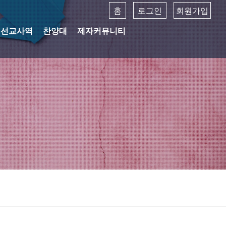
홈
로그인
회원가입
선교사역
찬양대
제자커뮤니티