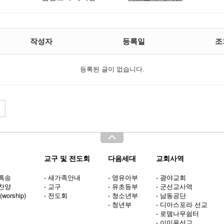
작성자
등록일
조
등록된 글이 없습니다.
교구 및 전도회
다음세대
교회사역
양특송
- 새가족안내
- 영유아부
- 광야교회
배찬양
- 교구
- 유초등부
- 군선교사역
worship)
- 전도회
- 청소년부
- 남동공단
- 청년부
- 디아스포라 선교
- 로뎀나무쉼터
- 이미용선교