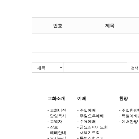
번호
제목
검색
교회소개
예배
찬양
- 교회비전
- 주일예배
- 주일찬
- 담임목사
- 주일오후예배
- 특별예
- 교역자
- 수요예배
- 예배찬양 (
- 장로
- 금요심야기도회
- 예배안내
- 새벽기도회
- 오시는길
- 특별집회설교