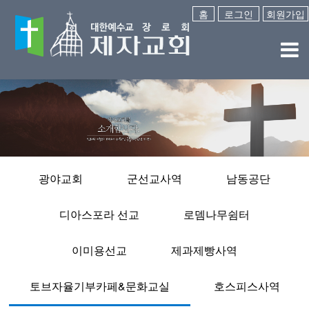
홈
로그인
회원가입
광야교회
군선교사역
남동공단
디아스포라 선교
로뎀나무쉼터
이미용선교
제과제빵사역
토브자율기부카페&문화교실
호스피스사역