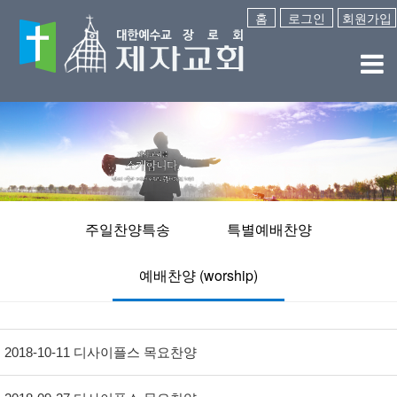
홈
로그인
회원가입
주일찬양특송
특별예배찬양
예배찬양 (worship)
2018-10-11 디사이플스 목요찬양