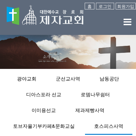
홈
로그인
회원가입
광야교회
군선교사역
남동공단
디아스포라 선교
로뎀나무쉼터
이미용선교
제과제빵사역
토브자율기부카페&문화교실
호스피스사역