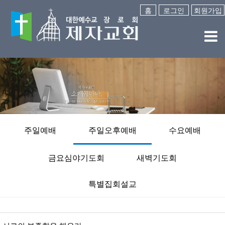
홈
로그인
회원가입
주일예배
주일오후예배
수요예배
금요심야기도회
새벽기도회
특별집회설교