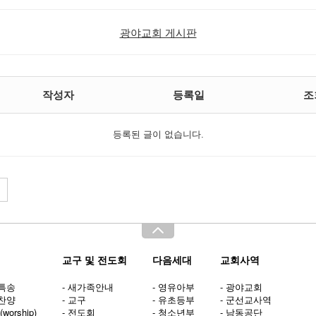
광야교회 게시판
작성자
등록일
조
등록된 글이 없습니다.
교구 및 전도회
다음세대
교회사역
양특송
- 새가족안내
- 영유아부
- 광야교회
배찬양
- 교구
- 유초등부
- 군선교사역
worship)
- 전도회
- 청소년부
- 남동공단