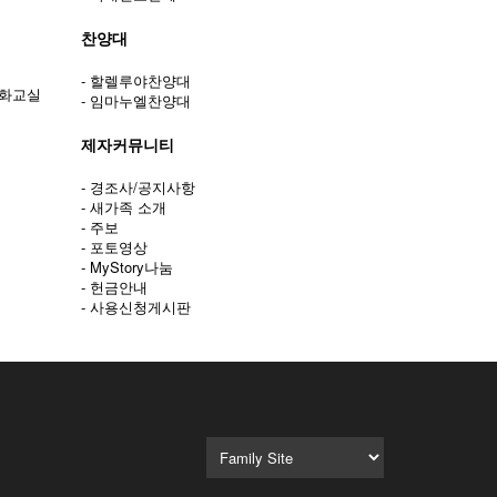
찬양대
- 할렐루야찬양대
문화교실
- 임마누엘찬양대
제자커뮤니티
- 경조사/공지사항
- 새가족 소개
- 주보
- 포토영상
- MyStory나눔
- 헌금안내
- 사용신청게시판