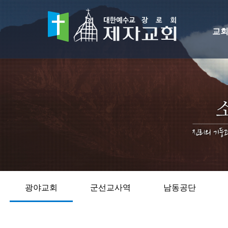
교
광야교회
군선교사역
남동공단