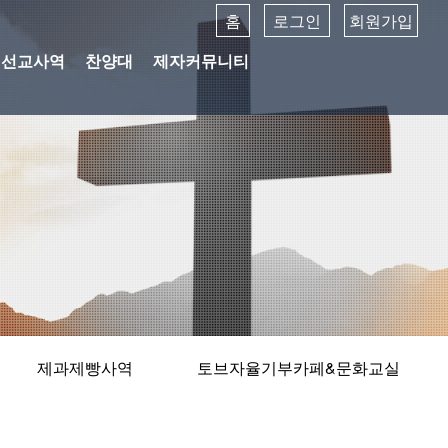
홈
로그인
회원가입
선교사역
찬양대
제자커뮤니티
제과제빵사역
토브자율기부카페&문화교실