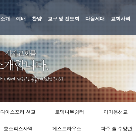
회소개
예배
찬양
교구 및 전도회
다음세대
교회사역
디아스포라 선교
로뎀나무쉼터
이미용선교
호스피스사역
게스트하우스
파주 솔 수양관