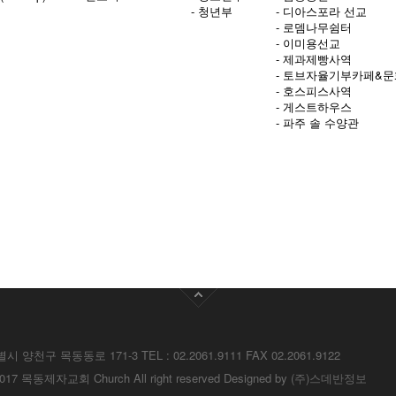
- 청년부
- 디아스포라 선교
- 로뎀나무쉼터
- 이미용선교
- 제과제빵사역
- 토브자율기부카페&
- 호스피스사역
- 게스트하우스
- 파주 솔 수양관
별시 양천구 목동동로 171-3
TEL : 02.2061.9111 FAX 02.2061.9122
c) 2017 목동제자교회
Church All right reserved Designed by
(주)스데반정보