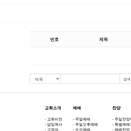
번호
제목
검색
교회소개
예배
찬양
- 교회비전
- 주일예배
- 주일찬
- 담임목사
- 주일오후예배
- 특별예
- 교역자
- 수요예배
- 예배찬양 (