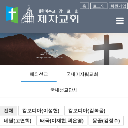
홈
로그인
회원가입
해외선교
국내미자립교회
국내선교단체
전체
캄보디아(이성헌)
캄보디아(김복음)
네팔(고연희)
태국(이재현,곽은영)
몽골(김정수)