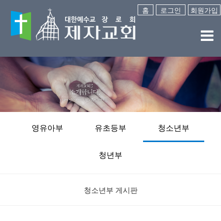
홈
로그인
회원가입
영유아부
유초등부
청소년부
청년부
청소년부 게시판