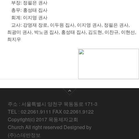
부장: 정필은 권사
총무: 홍성태 집사
회계: 이지영 권사
교사: 강영재 장로, 이두원 집사, 이지영 권사, 정필은 권사,
최광미 권사, 박노권 집사, 홍성태 집사, 김도현, 이찬규, 이현선,
최지우
주소 : 서울특별시 양천구 목동동로 171-3
TEL : 02.2061.9111 FAX 02.2061.9122
Copyright(c) 2017 목동제자교회
Church All right reserved Designed by
(주)스데반정보