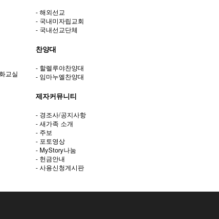
- 해외선교
- 국내미자립교회
- 국내선교단체
찬양대
- 할렐루야찬양대
문화교실
- 임마누엘찬양대
제자커뮤니티
- 경조사/공지사항
- 새가족 소개
- 주보
- 포토영상
- MyStory나눔
- 헌금안내
- 사용신청게시판