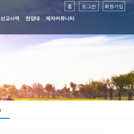
홈
로그인
회원가입
선교사역
찬양대
제자커뮤니티
)