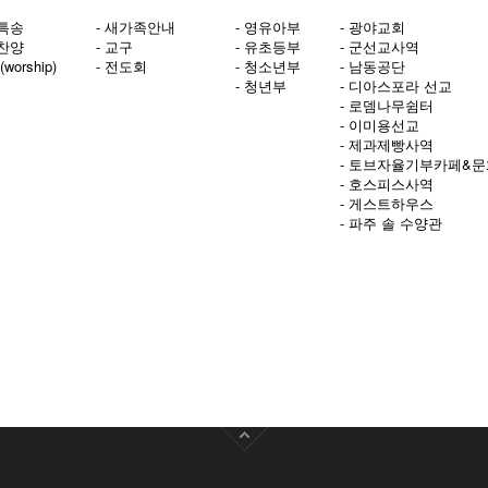
양특송
- 새가족안내
- 영유아부
- 광야교회
배찬양
- 교구
- 유초등부
- 군선교사역
worship)
- 전도회
- 청소년부
- 남동공단
- 청년부
- 디아스포라 선교
- 로뎀나무쉼터
- 이미용선교
- 제과제빵사역
- 토브자율기부카페&
- 호스피스사역
- 게스트하우스
- 파주 솔 수양관