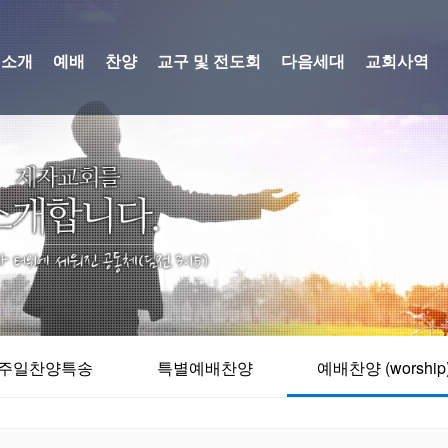
회소개
예배
찬양
교구 및 전도회
다음세대
교회사역
주일찬양특송
특별예배찬양
예배찬양 (worship