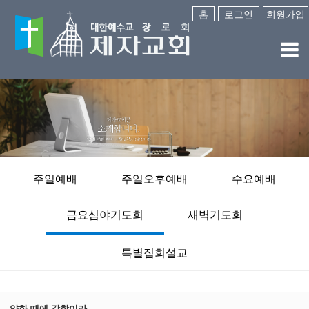
홈
로그인
회원가입
주일예배
주일오후예배
수요예배
금요심야기도회
새벽기도회
특별집회설교
약한 때에 강함이라