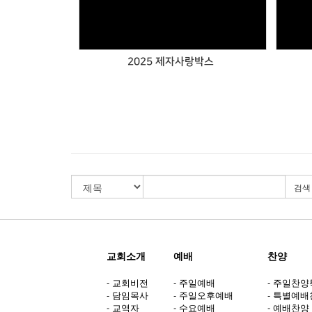
2025 제자사랑박스
검색
교회소개
예배
찬양
- 교회비전
- 주일예배
- 주일찬
- 담임목사
- 주일오후예배
- 특별예
- 교역자
- 수요예배
- 예배찬양 (