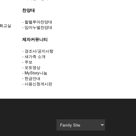
찬양대
- 할렐루야찬양대
문화교실
- 임마누엘찬양대
제자커뮤니티
- 경조사/공지사항
- 새가족 소개
- 주보
- 포토영상
- MyStory나눔
- 헌금안내
- 사용신청게시판