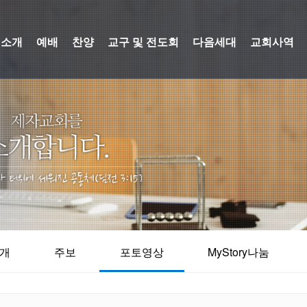
회소개
예배
찬양
교구 및 전도회
다음세대
교회사역
소개
주보
포토영상
MyStory나눔