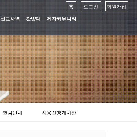
홈
로그인
회원가입
선교사역
찬양대
제자커뮤니티
헌금안내
사용신청게시판