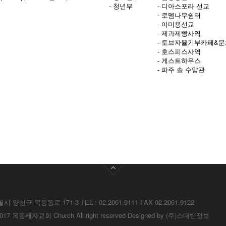
- 청년부
- 디아스포라 선교
- 로뎀나무쉼터
- 이미용선교
- 제과제빵사역
- 토브자율기부카페&
- 호스피스사역
- 게스트하우스
- 파주 솔 수양관
별시 양천구 목동동로 171-3
TEL : 02.2061.9111 FAX 02.2061.9122
c) 2017 목동제자교회
Church All right reserved Designed by
(주)스데반정보