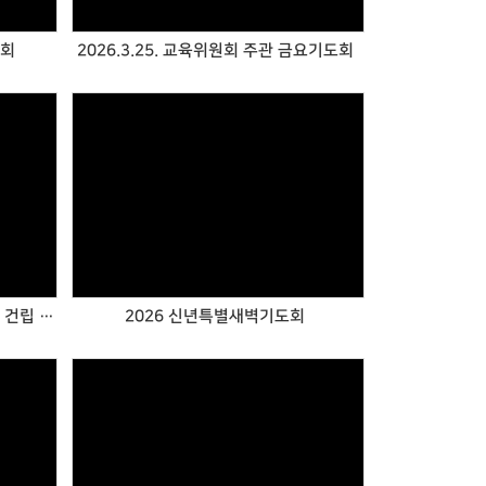
도회
2026.3.25. 교육위원회 주관 금요기도회
Views
굿네이버스 에티오피아 학교 도서관 건립 성금 전달식
2026 신년특별새벽기도회
Views