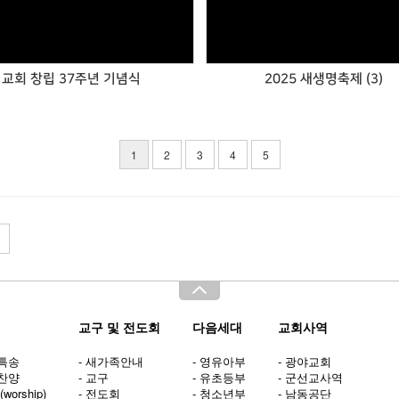
교회 창립 37주년 기념식
2025 새생명축제 (3)
1
2
3
4
5
교구 및 전도회
다음세대
교회사역
양특송
- 새가족안내
- 영유아부
- 광야교회
배찬양
- 교구
- 유초등부
- 군선교사역
worship)
- 전도회
- 청소년부
- 남동공단