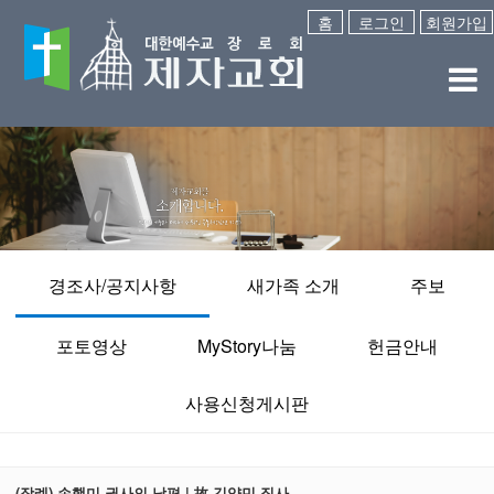
홈
로그인
회원가입
경조사/공지사항
새가족 소개
주보
포토영상
MyStory나눔
헌금안내
사용신청게시판
(장례) 손행미 권사의 남편 | 故 김양민 집사