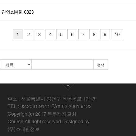
찬양&봉헌 0823
1
2
3
4
5
6
7
8
9
10
검색
주소 : 서울특별시 양천구 목동동로 171-3
TEL : 02.2061.9111 FAX 02.2061.9122
Copyright(c) 2017 목동제자교회
Church All right reserved Designed by
(주)스데반정보