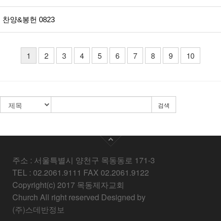
찬양&봉헌 0823
1
2
3
4
5
6
7
8
9
10
검색
주소 : 서울특별시 양천구 목동동로 171-3
TEL : 02.2061.9111 FAX 02.2061.9122
Copyright(c) 2017 목동제자교회
Church All right reserved Designed by
(주)스데반정보