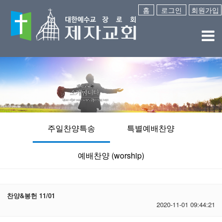
홈
로그인
회원가입
주일찬양특송
특별예배찬양
예배찬양 (worship)
찬양&봉헌 11/01
2020-11-01 09:44:21