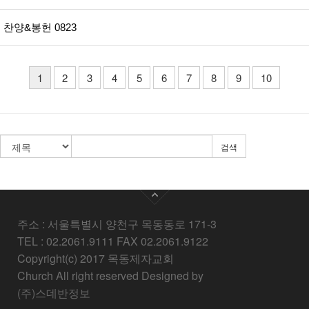
찬양&봉헌 0823
1
2
3
4
5
6
7
8
9
10
검색
주소 : 서울특별시 양천구 목동동로 171-3
TEL : 02.2061.9111 FAX 02.2061.9122
Copyright(c) 2017 목동제자교회
Church All right reserved Designed by
(주)스데반정보