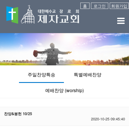
홈
로그인
회원가입
주일찬양특송
특별예배찬양
예배찬양 (worship)
찬양&봉헌 10/25
2020-10-25 09:45:40